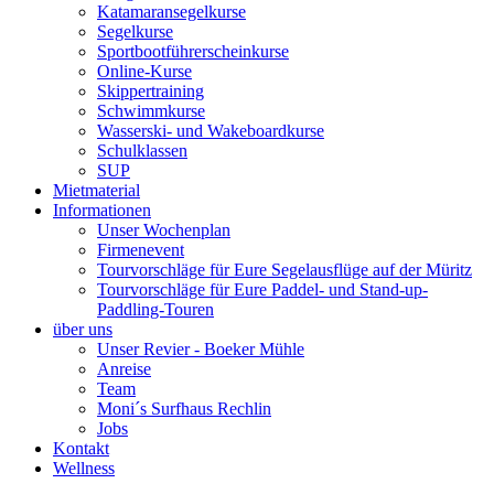
Katamaransegelkurse
Segelkurse
Sportbootführerscheinkurse
Online-Kurse
Skippertraining
Schwimmkurse
Wasserski- und Wakeboardkurse
Schulklassen
SUP
Mietmaterial
Informationen
Unser Wochenplan
Firmenevent
Tourvorschläge für Eure Segelausflüge auf der Müritz
Tourvorschläge für Eure Paddel- und Stand-up-
Paddling-Touren
über uns
Unser Revier - Boeker Mühle
Anreise
Team
Moni´s Surfhaus Rechlin
Jobs
Kontakt
Wellness