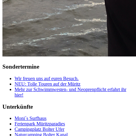
Sondertermine
Wir freuen uns auf euren Besuch.
NEU: Tolle Touren auf der Müritz
Mehr zur Schwimmwesten- und Neoprenpflicht erfahrt ihr
hier!
Unterkünfte
Moni´s Surfhaus
Ferienpark Müritzparadies
Campingplatz Bolter Ufer
Naturcamping Bolter Kanal