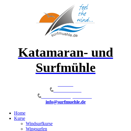
Katamaran-
und
Surfmühle
Hotline
0172-6599311
039823-21380 (15.4-15.10)
info@surfmuehle.de
Home
Kurse
Windsurfkurse
Wingsurfen