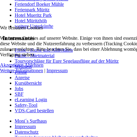
Feriendorf Boeker Mühle
Ferienpark Müritz
Hotel Mueritz Park
Hotel Müritzhöh
weitere Unterkünfte
Wir benutzen Cookies
Interessantes
Wir nutzen Cookies auf unserer Website. Einige von ihnen sind essenzie
diese Website und die Nutzererfahrung zu verbessern (Tracking Cookies
zulassen möchten. Bitte beachten Sie, dass bei einer Ablehnung womögli
Preise - Kurse und Aktivitäten
Verfügung stehen.
Preise - Mietmaterial
Tourvorschläge für Eure Segelausflüge auf der Müritz
Akzeptieren
Ablehnen
Wellness
Weitere Informationen
|
Impressum
Presse
Anreise
Kursübersicht
Jobs
SBF
eLearning Login
Safety-Tool
VDS-Card bestellen
Moni´s Surfhaus
Impressum
Datenschutz