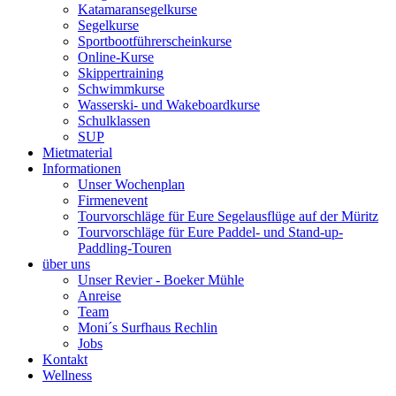
Katamaransegelkurse
Segelkurse
Sportbootführerscheinkurse
Online-Kurse
Skippertraining
Schwimmkurse
Wasserski- und Wakeboardkurse
Schulklassen
SUP
Mietmaterial
Informationen
Unser Wochenplan
Firmenevent
Tourvorschläge für Eure Segelausflüge auf der Müritz
Tourvorschläge für Eure Paddel- und Stand-up-
Paddling-Touren
über uns
Unser Revier - Boeker Mühle
Anreise
Team
Moni´s Surfhaus Rechlin
Jobs
Kontakt
Wellness