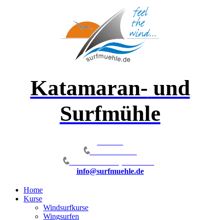
Katamaran-
und
Surfmühle
Hotline
0172-6599311
039823-21380 (15.4-15.10)
info@surfmuehle.de
Home
Kurse
Windsurfkurse
Wingsurfen