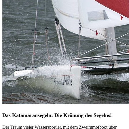
Das Katamaransegeln: D
ie Krönung des Segelns!
Der Traum vieler Wassersportler, mit dem Zweirumpfboot über